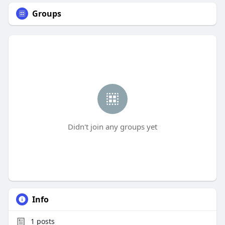
Groups
Didn't join any groups yet
Info
1
posts