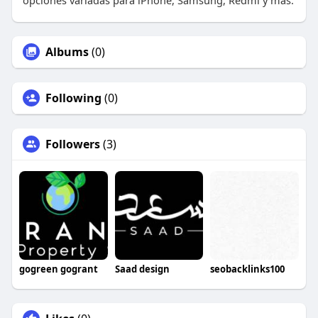
opciones variadas para iPhone, Samsung, Redmi y más.
Albums
(0)
Following
(0)
Followers
(3)
gogreen gogrant
Saad design
seobacklinks100