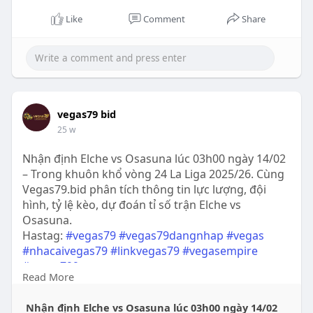
Like
Comment
Share
vegas79 bid
25 w
Nhận định Elche vs Osasuna lúc 03h00 ngày 14/02
– Trong khuôn khổ vòng 24 La Liga 2025/26. Cùng
Vegas79.bid phân tích thông tin lực lượng, đội
hình, tỷ lệ kèo, dự đoán tỉ số trận Elche vs
Osasuna.
Hastag:
#vegas79
#vegas79dangnhap
#vegas
#nhacaivegas79
#linkvegas79
#vegasempire
#vegas799
Read More
Seemore:
https://vegas79e.net/nhan-dinh....-elche-
vs-osasuna-lu
Nhận định Elche vs Osasuna lúc 03h00 ngày 14/02