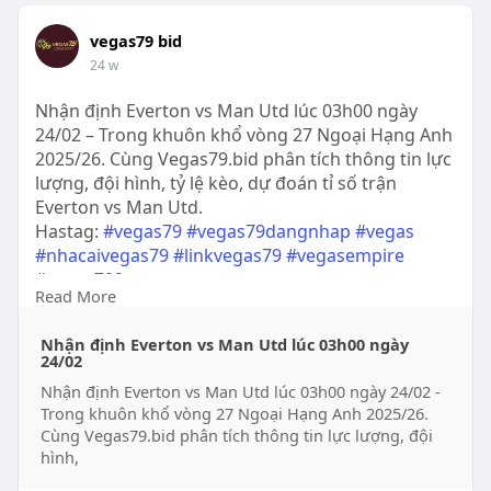
vegas79 bid
24 w
Nhận định Everton vs Man Utd lúc 03h00 ngày
24/02 – Trong khuôn khổ vòng 27 Ngoại Hạng Anh
2025/26. Cùng Vegas79.bid phân tích thông tin lực
lượng, đội hình, tỷ lệ kèo, dự đoán tỉ số trận
Everton vs Man Utd.
Hastag:
#vegas79
#vegas79dangnhap
#vegas
#nhacaivegas79
#linkvegas79
#vegasempire
#vegas799
Read More
Seemore:
https://vegas79e.net/nhan-dinh....-
everton-vs-man-utd-
Nhận định Everton vs Man Utd lúc 03h00 ngày
24/02
Nhận định Everton vs Man Utd lúc 03h00 ngày 24/02 -
Trong khuôn khổ vòng 27 Ngoại Hạng Anh 2025/26.
Cùng Vegas79.bid phân tích thông tin lực lượng, đội
hình,