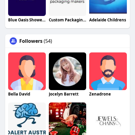
Blue Oasis Shower Filter
Custom Packaging Makers
Adelaide Childrens
Followers
(54)
Bella David
Jocelyn Barrett
Zenadrone